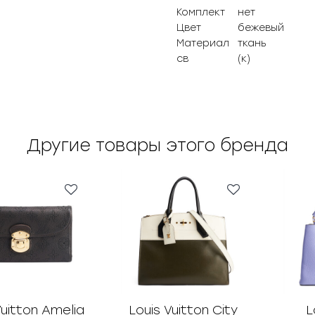
Комплект
нет
Цвет
бежевый
Материал
ткань
св
(к)
Другие товары этого бренда
Vuitton Amelia
Louis Vuitton City
L