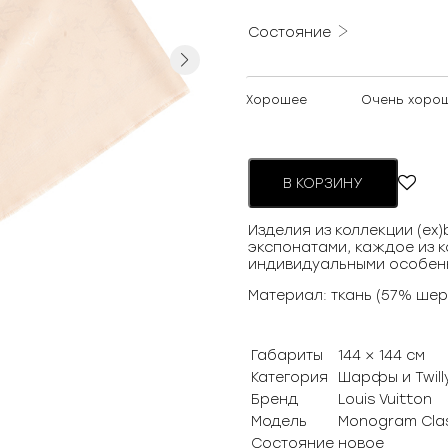
Состояние
Next
Хорошее
Очень хоро
В КОРЗИНУ
Изделия из коллекции (ex
экспонатами, каждое из к
индивидуальными особен
Материал: ткань (57% шер
Габариты
144 × 144 см
Категория
Шарфы и Twill
Бренд
Louis Vuitton
Модель
Monogram Clas
Состояние
новое