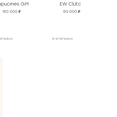
pucines GM
EW Clutch
Da
150 000
₽
50 000
₽
ОРЗИНУ
В КОРЗИНУ
В