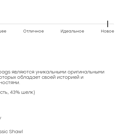
шее
Отличное
Идеальное
Новое
)bags являются уникальными оригинальными
оторых обладает своей историей и
ностями.
сть, 43% шелк)
y
sic Shawl