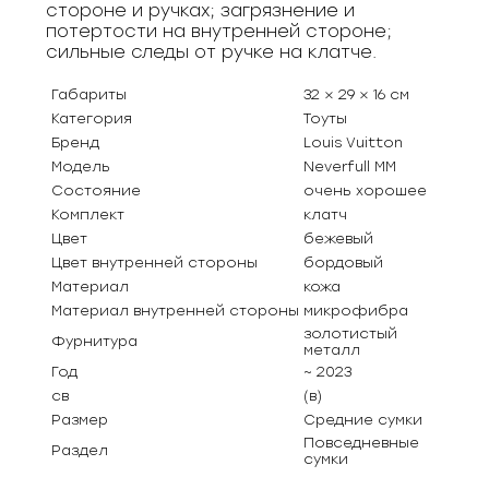
стороне и ручках; загрязнение и
потертости на внутренней стороне;
сильные следы от ручке на клатче.
Габариты
32 × 29 × 16 см
Категория
Тоуты
Бренд
Louis Vuitton
Модель
Neverfull MM
Состояние
очень хорошее
Комплект
клатч
Цвет
бежевый
Цвет внутренней стороны
бордовый
Материал
кожа
Материал внутренней стороны
микрофибра
золотистый
Фурнитура
металл
Год
~ 2023
св
(в)
Размер
Средние сумки
Повседневные
Раздел
сумки