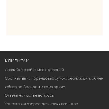
л
а
6
0
0
0
0
₽
.
КЛИЕНТАМ
Создайте свой список желаний
Срочный выкуп брендовых сумок, реализация, обмен
Обзор по брендам и категориям
Ответы на частые вопросы
Контактная форма для новых клиентов