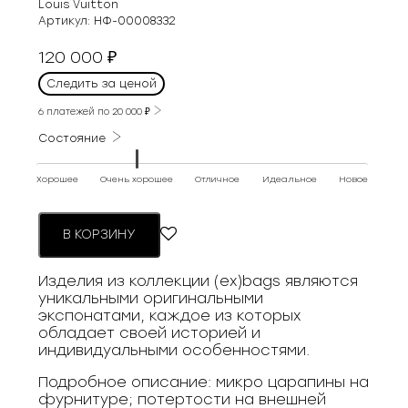
Louis Vuitton
Артикул:
НФ-00008332
120 000
₽
Следить за ценой
6 платежей по
20 000
₽
Состояние
Хорошее
Очень хорошее
Отличное
Идеальное
Новое
В КОРЗИНУ
Изделия из коллекции (ex)bags являются
уникальными оригинальными
экспонатами, каждое из которых
обладает своей историей и
индивидуальными особенностями.
Подробное описание: микро царапины на
фурнитуре; потертости на внешней