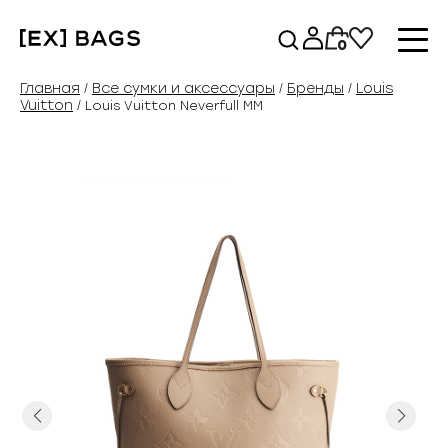
Перейти
к
0
содержимому
Главная
Все сумки и аксессуары
Бренды
Louis
/
/
/
Vuitton
/ Louis Vuitton Neverfull MM
Previous
Next