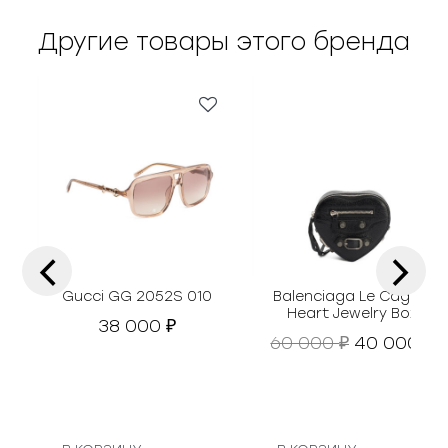
Другие товары этого бренда
‹
›
Gucci GG 2052S 010
Balenciaga Le Cagole
Heart Jewelry Box
38 000
₽
П
Т
60 000
40 000
₽
₽
е
е
р
к
в
у
о