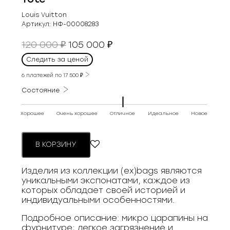
Louis Vuitton
Артикул:
НФ-00008283
Первоначальная
Текущая
120 000
105 000
₽
₽
цена
цена:
Следить за ценой
составляла
105
120
6 платежей по
17 500
₽
000 ₽.
000 ₽.
Состояние
Хорошее
Очень хорошее
Отличное
Идеальное
Новое
В КОРЗИНУ
Изделия из коллекции (ex)bags являются
уникальными экспонатами, каждое из
которых обладает своей историей и
индивидуальными особенностями.
Подробное описание: микро царапины на
фурнитуре; легкое загрязнение и