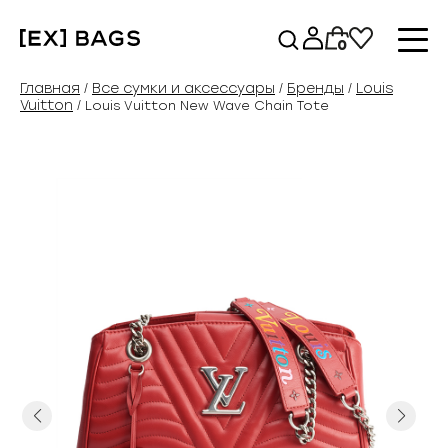
Перейти
к
0
содержимому
Главная
Все сумки и аксессуары
Бренды
Louis
/
/
/
Vuitton
/ Louis Vuitton New Wave Chain Tote
Previous
Next