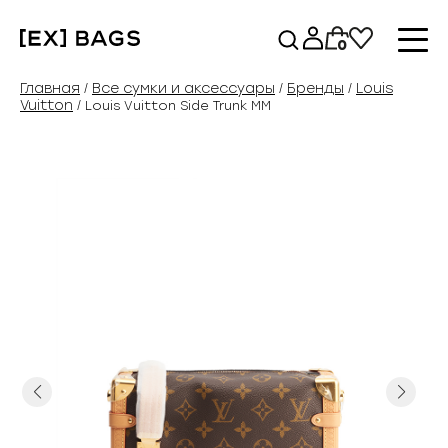
Перейти
к
0
содержимому
Главная
Все сумки и аксессуары
Бренды
Louis
/
/
/
Vuitton
/ Louis Vuitton Side Trunk MM
Previous
Next