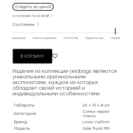
Следить за ценой
6 платежей по
60 000
₽
Состояние
Хорошее
Очень хорошее
Отличное
Идеальное
Новое
В КОРЗИНУ
Изделия из коллекции (ex)bags являются
уникальными оригинальными
экспонатами, каждое из которых
обладает своей историей и
индивидуальными особенностями.
Габариты
24 × 15 × 8 см
Сумки через
Категория
плечо
Бренд
Louis Vuitton
Модель
Side Trunk MM