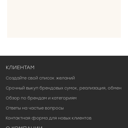
л
а
6
0
0
0
0
₽
.
КЛИЕНТАМ
Создайте свой список желаний
Срочный выкуп брендовых сумок, реализация, обмен
Обзор по брендам и категориям
Ответы на частые вопросы
Контактная форма для новых клиентов