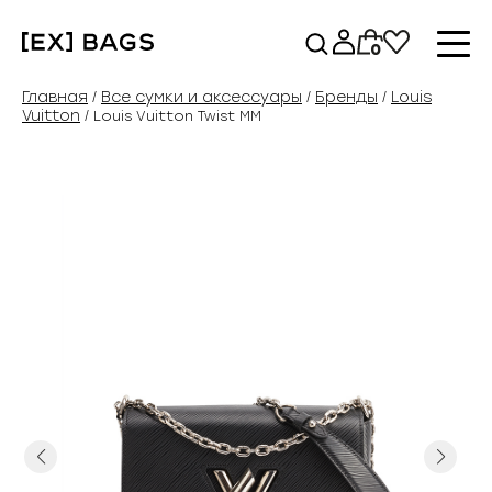
Перейти
к
0
содержимому
Главная
Все сумки и аксессуары
Бренды
Louis
/
/
/
Vuitton
/ Louis Vuitton Twist MM
Previous
Next