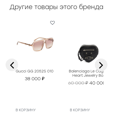
Другие товары этого бренда
‹
›
Gucci GG 2052S 010
Balenciaga Le Cagole
Heart Jewelry Box
38 000
₽
П
Т
60 000
40 000
₽
₽
е
е
р
к
в
у
о
н
а
В КОРЗИНУ
В КОРЗИНУ