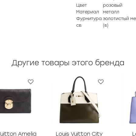
Цвет
розовый
Материал
металл
Фурнитура
золотистый м
св
(в)
Другие товары этого бренда
Vuitton Amelia
Louis Vuitton City
L