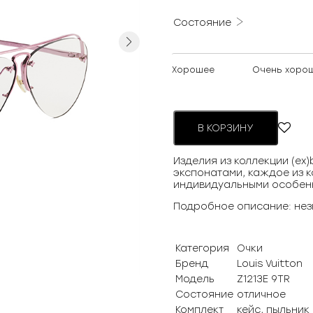
Состояние
Next
Хорошее
Очень хоро
В КОРЗИНУ
Изделия из коллекции (ex
экспонатами, каждое из к
индивидуальными особен
Подробное описание: нез
Категория
Очки
Бренд
Louis Vuitton
Модель
Z1213E 9TR
Состояние
отличное
Комплект
кейс, пыльник