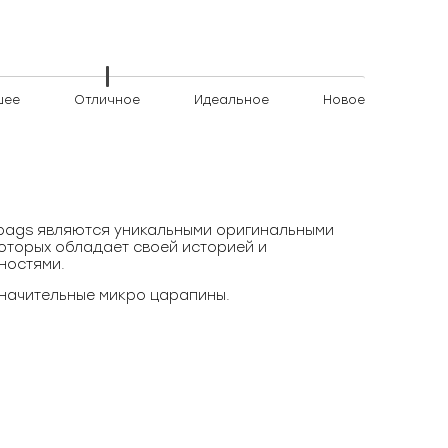
шее
Отличное
Идеальное
Новое
)bags являются уникальными оригинальными
оторых обладает своей историей и
ностями.
начительные микро царапины.