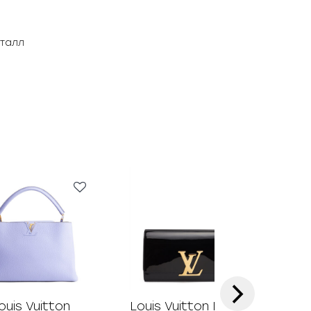
еталл
›
ouis Vuitton
Louis Vuitton Louise