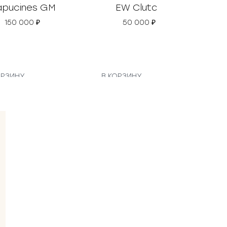
pucines GM
EW Clutch
Da
150 000
₽
50 000
₽
ОРЗИНУ
В КОРЗИНУ
В