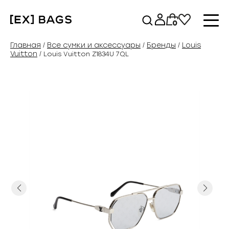
Перейти
к
0
содержимому
Главная
Все сумки и аксессуары
Бренды
Louis
/
/
/
Vuitton
/ Louis Vuitton Z1834U 7QL
Previous
Next