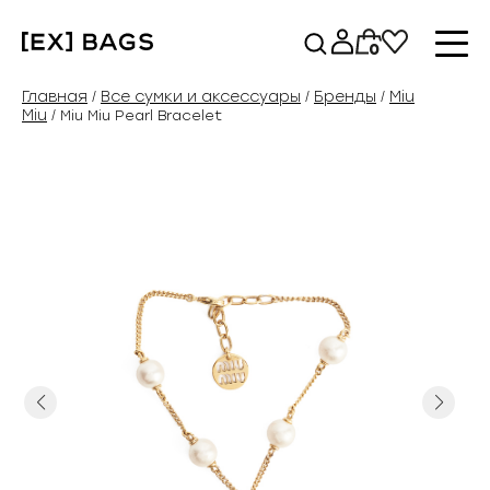
Перейти
к
0
содержимому
Главная
Все сумки и аксессуары
Бренды
Miu
/
/
/
Miu
/ Miu Miu Pearl Bracelet
Previous
Next