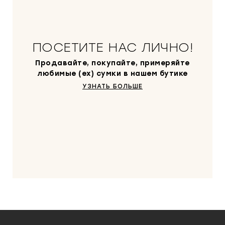
н
0
а
с
₽
о
.
ПОСЕТИТЕ НАС ЛИЧНО!
с
т
Продавайте, покупайте, примеряйте
а
любимые (ex) сумки в нашем бутике
в
УЗНАТЬ БОЛЬШЕ
л
я
л
а
6
0
0
0
0
₽
.