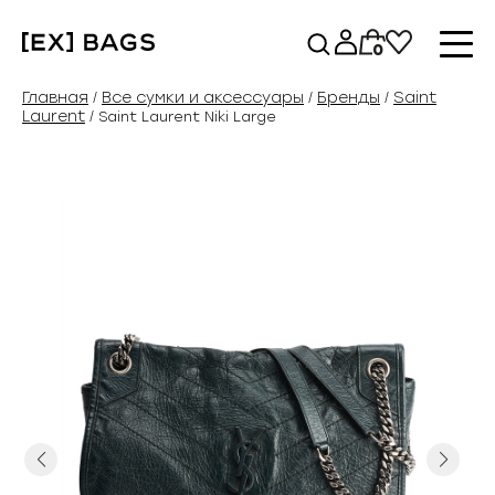
Перейти
к
0
содержимому
Главная
Все сумки и аксессуары
Бренды
Saint
/
/
/
Laurent
/ Saint Laurent Niki Large
Previous
Next