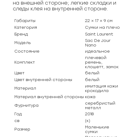
на внешней стороне; легкие складки и
следы клея на внутренней стороне.
Габариты
22 × 17 × 9 см
Категория
Сумки на плечо
Бренд
Saint Laurent
Sac De Jour
Модель
Nano
Состояние
идеальное
плечевой
Комплект
ремень,
клошетт, замок
Цвет
белый
Цвет внутренней стороны
белый
имитация кожи
Материал
крокодила
Материал внутренней стороны
кожа
серебристый
Фурнитура
металл
Год
2018
св
(к)
Маленькие
Размер
сумки