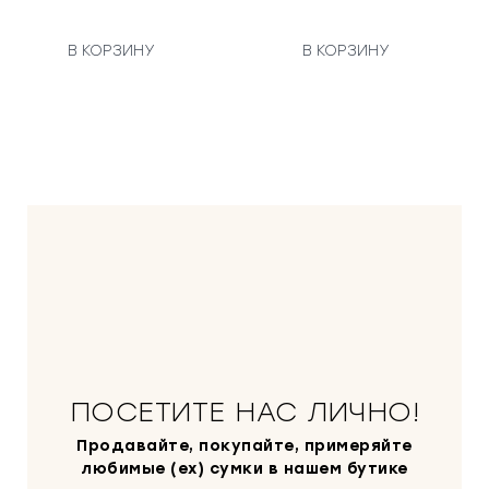
в
у
о
н
а
В КОРЗИНУ
В КОРЗИНУ
а
я
ч
ц
а
е
л
н
ь
а
н
:
а
4
я
0
ц
0
е
0
н
0
а
с
₽
о
.
ПОСЕТИТЕ НАС ЛИЧНО!
с
т
Продавайте, покупайте, примеряйте
а
любимые (ex) сумки в нашем бутике
в