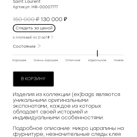
Saint Laurent
Артикул:
НФ-00007777
Первоначальная
Текущая
150 000
130 000
₽
₽
цена
цена:
Следить за ценой
составляла
130
150
6 платежей по
21 667
₽
000 ₽.
000 ₽.
Состояние
Хорошее
Очень хорошее
Отличное
Идеальное
Новое
В КОРЗИНУ
Изделия из коллекции (ex)bags являются
уникальными оригинальными
экспонатами, каждое из которых
обладает своей историей и
индивидуальными особенностями.
Подробное описание: микро царапины на
фурнитуре; незначительные следы клея