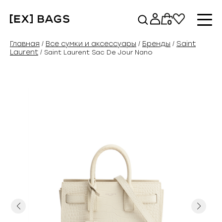
Перейти
к
0
содержимому
Главная
Все сумки и аксессуары
Бренды
Saint
/
/
/
Laurent
/ Saint Laurent Sac De Jour Nano
Previous
Next