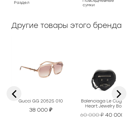
Повседневные
Раздел
сумки
Другие товары этого бренда
‹
›
Gucci GG 2052S 010
Balenciaga Le Cagole
Heart Jewelry Box
38 000
₽
П
Т
60 000
40 000
₽
₽
е
е
р
к