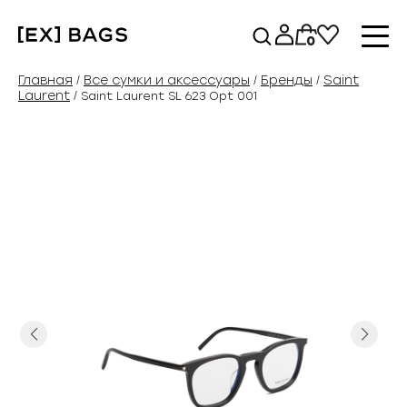
Перейти
к
0
содержимому
Главная
Все сумки и аксессуары
Бренды
Saint
/
/
/
Laurent
/ Saint Laurent SL 623 Opt 001
Previous
Next