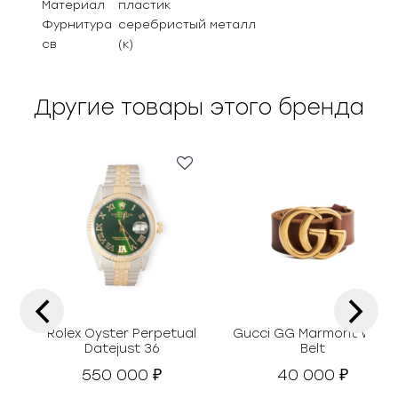
Материал
пластик
Фурнитура
серебристый металл
св
(к)
Другие товары этого бренда
‹
›
Rolex Oyster Perpetual
Gucci GG Marmont Wide
Datejust 36
Belt
550 000
40 000
₽
₽