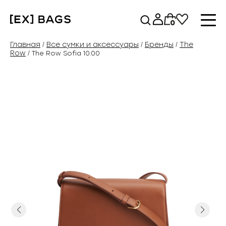
Перейти
к
0
содержимому
Главная
Все сумки и аксессуары
Бренды
The
/
/
/
Row
/ The Row Sofia 10.00
Previous
Next