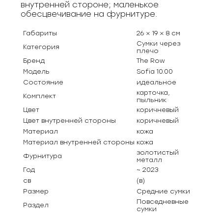
внутренней стороне; маленькое
обесцвечивание на фурнитуре.
Габариты
26 × 19 × 8 см
Сумки через
Категория
плечо
Бренд
The Row
Модель
Sofia 10.00
Состояние
идеальное
карточка,
Комплект
пыльник
Цвет
коричневый
Цвет внутренней стороны
коричневый
Материал
кожа
Материал внутренней стороны
кожа
золотистый
Фурнитура
металл
Год
~ 2023
св
(в)
Размер
Средние сумки
Повседневные
Раздел
сумки