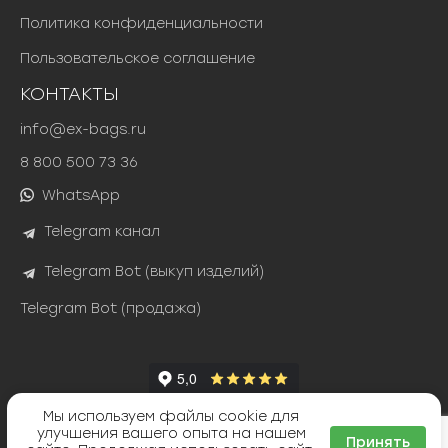
Политика конфиденциальности
Пользовательское соглашение
КОНТАКТЫ
info@ex-bags.ru
8 800 500 73 36
WhatsApp
Telegram канал
Telegram Bot (выкуп изделий)
Telegram Bot (продажа)
Мы используем файлы cookie для
Яндекс Сплит
улучшения вашего опыта на нашем
ТИНЬКОФФ РАССРОЧКА
Принять