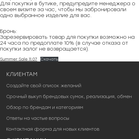
Для покупки в бутике, предупредите менеджера о
своем визите за час, чтобы мы забронировали
одно выбранное изделие для вас.
Бронь:
Зарезервировать товар для покупки возможно на
24 часа по предоплате 10% (в случае отказа от
покупки залог не возвращается).
Summer Sale 11.07
Скачать
КЛИЕНТАМ
Создайте свой список желаний
Срочный выкуп брендовых сумок, реализация, обмен
Обзор по брендам и категориям
Ответы на частые вопросы
Контактная форма для новых клиентов