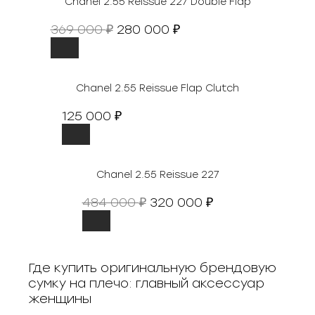
Chanel 2.55 Reissue 227 Double Flap
П
Т
369 000
280 000
₽
₽
е
е
р
к
в
у
о
щ
Chanel 2.55 Reissue Flap Clutch
н
а
125 000
₽
а
я
ч
ц
а
е
л
н
Chanel 2.55 Reissue 227
ь
а
н
:
П
Т
484 000
320 000
₽
₽
а
2
е
е
я
8
р
к
ц
0
в
у
е
0
о
щ
Где купить оригинальную брендовую
н
0
н
а
сумку на плечо: главный аксессуар
а
0
а
я
женщины
с
ч
ц