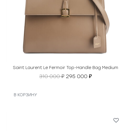
Saint Laurent Le Fermoir Top-Handle Bag Medium
П
Т
310 000
295 000
₽
₽
е
е
р
к
в
у
В КОРЗИНУ
о
щ
н
а
а
я
ч
ц
а
е