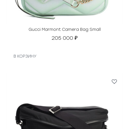
т
а
в
л
я
Gucci Marmont Camera Bag Small
л
205 000
₽
а
4
3
В КОРЗИНУ
0
0
0
0
₽
.