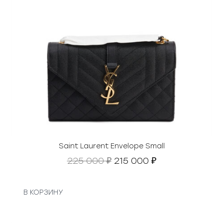
Saint Laurent Envelope Small
П
Т
225 000
215 000
₽
₽
е
е
р
к
в
у
В КОРЗИНУ
о
щ
н
а