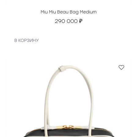
л
я
Miu Miu Beau Bag Medium
л
290 000
₽
а
3
0
В КОРЗИНУ
0
0
0
0
₽
.