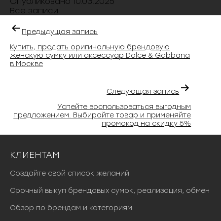
Опубликовано
10.03.2025
Все записи
Предыдущая запись
Купить, продать оригинальную брендовую
женскую сумку или аксессуар Dolce & Gabbana
в Москве
Следующая запись
Успейте воспользоваться выгодным
предложением. Выбирайте товар и применяйте
промокод на скидку 5%
КЛИЕНТАМ
Создайте свой список желаний
Срочный выкуп брендовых сумок, реализация, обмен
Обзор по брендам и категориям