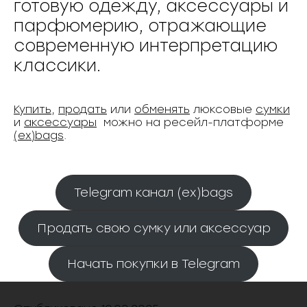
готовую одежду, аксессуары и
парфюмерию, отражающие
современную интерпретацию
классики.
Купить
,
продать
или
обменять
люксовые
сумки
и
аксессуары
можно на ресейл-платформе
(ex)bags
.
Telegram канал (ex)bags
Продать свою сумку или аксессуар
Начать покупки в Telegram