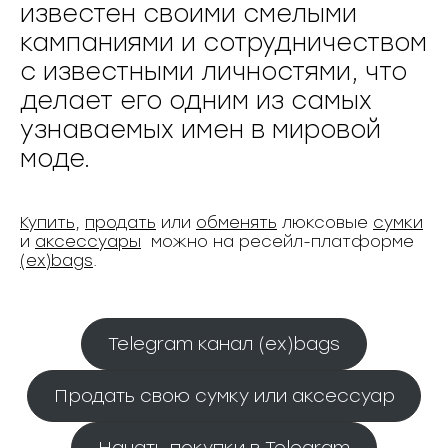
известен своими смелыми
кампаниями и сотрудничеством
с известными личностями, что
делает его одним из самых
узнаваемых имен в мировой
моде.
Купить
,
продать
или
обменять
люксовые
сумки
и
аксессуары
можно на ресейл-платформе
(ex)bags
.
Telegram канал (ex)bags
Продать свою сумку или аксессуар
Начать покупки в Telegram