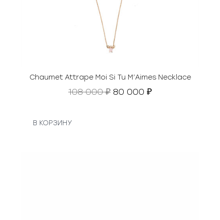
Chaumet Attrape Moi Si Tu M’Aimes Necklace
П
Т
108 000
80 000
₽
₽
е
е
р
к
в
у
В КОРЗИНУ
о
щ
н
а
а
я
ч
ц
а
е
л
н
ь
а
н
: