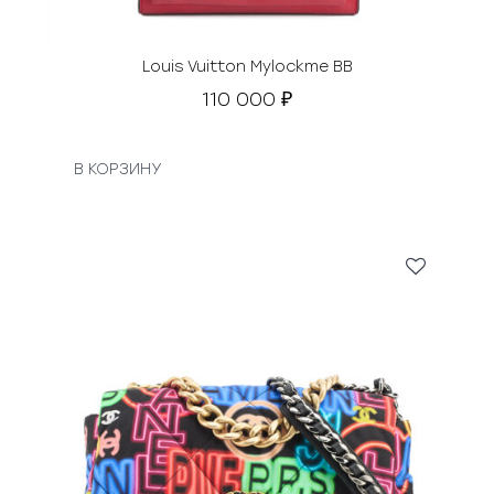
т
а
в
Louis Vuitton Mylockme BB
л
110 000
₽
я
л
а
В КОРЗИНУ
4
9
0
0
0
₽
.