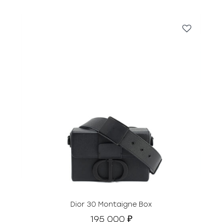
0
5
0
0
0
₽
.
Dior 30 Montaigne Box
195 000
₽