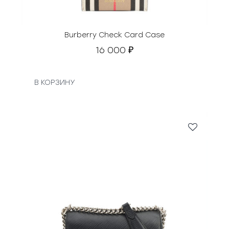
.
т
а
в
Burberry Check Card Case
л
16 000
₽
я
л
а
В КОРЗИНУ
1
9
0
0
0
0
₽
.