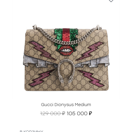
Gucci Dionysus Medium
П
Т
129 000
105 000
₽
₽
е
е
р
к
в
у