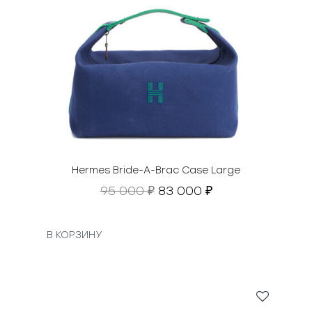
Hermes Bride-A-Brac Case Large
П
Т
95 000
83 000
₽
₽
е
е
р
к
в
у
В КОРЗИНУ
о
щ
н
а
а
я
ч
ц
а
е