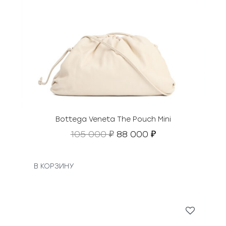
Bottega Veneta The Pouch Mini
П
Т
105 000
88 000
₽
₽
е
е
р
к
в
у
В КОРЗИНУ
о
щ
н
а
а
я
ч
ц
а
е