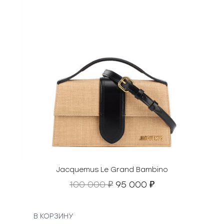
Jacquemus Le Grand Bambino
П
Т
100 000
95 000
₽
₽
е
е
р
к
в
у
В КОРЗИНУ