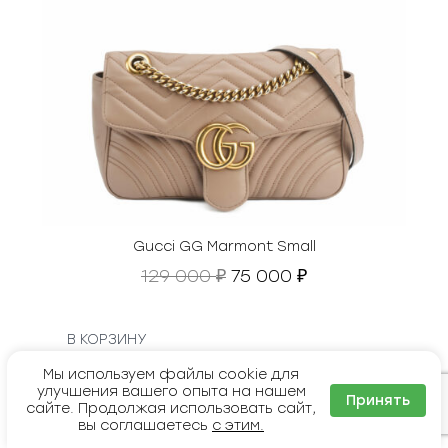
а
8
я
0
ц
0
е
0
н
0
а
с
₽
о
.
с
т
а
в
Gucci GG Marmont Small
л
П
Т
129 000
75 000
₽
₽
я
е
е
л
р
к
а
в
у
В КОРЗИНУ
1
о
щ
0
Мы используем файлы cookie для
н
а
улучшения вашего опыта на нашем
8
Принять
а
я
сайте. Продолжая использовать сайт,
0
ч
ц
вы соглашаетесь
с этим.
0