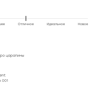
шее
Отличное
Идеальное
Новое
кро царапины
ent
A 001