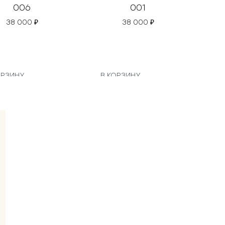
006
001
38 000
₽
38 000
₽
ОРЗИНУ
В КОРЗИНУ
В