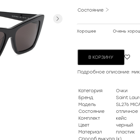
Состояние
Next
Хорошее
Очень хоро
В КОРЗИНУ
Подробное описание: ми
Категория
Очки
Бренд
Saint Laur
Модель
SL276 MIC
Состояние
отличное
Комплект
кейс
Цвет
черный
Материал
пластик
Способ выкупа
(к)