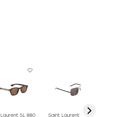
›
 Laurent SL 880
Saint Laurent SL 331
Sai