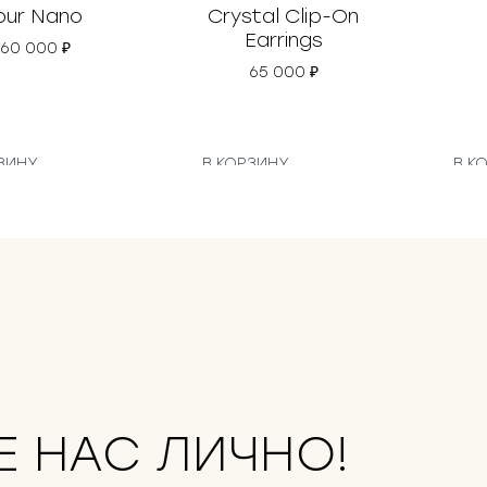
our Nano
Crystal Clip-On
Earrings
160 000
₽
65 000
₽
ЗИНУ
В КОРЗИНУ
В К
Е НАС ЛИЧНО!