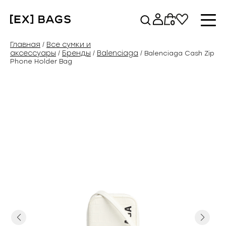
Перейти
к
0
содержимому
Главная
Все сумки и
/
аксессуары
Бренды
Balenciaga
/
/
/ Balenciaga Cash Zip
Phone Holder Bag
Previous
Next