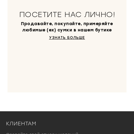
с
₽
о
.
ПОСЕТИТЕ НАС ЛИЧНО!
с
т
Продавайте, покупайте, примеряйте
а
любимые (ex) сумки в нашем бутике
в
УЗНАТЬ БОЛЬШЕ
л
я
л
а
6
0
0
0
0
₽
.
КЛИЕНТАМ