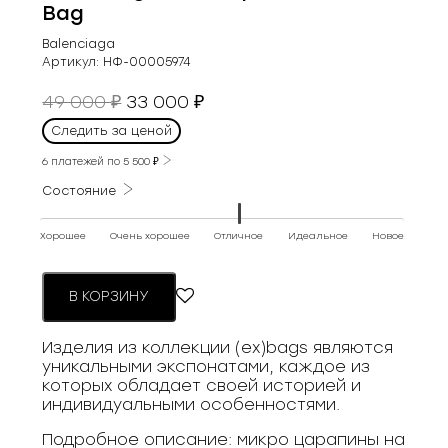
Bag
Balenciaga
Артикул:
НФ-00005974
Первоначальная
Текущая
49 000
33 000
₽
₽
цена
цена:
Следить за ценой
составляла
33
49
6 платежей по
5 500
₽
000 ₽.
000 ₽.
Состояние
Хорошее
Очень хорошее
Отличное
Идеальное
Новое
В КОРЗИНУ
Изделия из коллекции (ex)bags являются
уникальными экспонатами, каждое из
которых обладает своей историей и
индивидуальными особенностями.
Подробное описание: микро царапины на