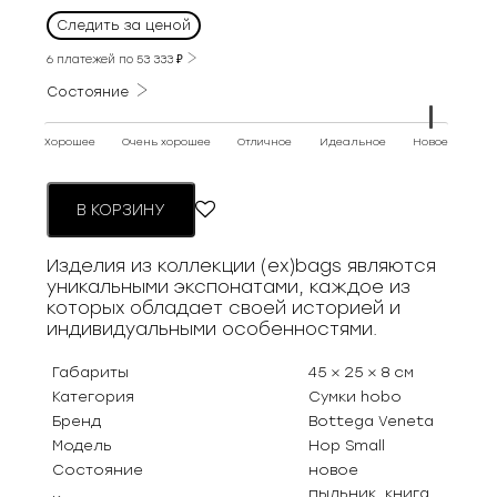
Следить за ценой
6 платежей по
53 333
₽
Состояние
Хорошее
Очень хорошее
Отличное
Идеальное
Новое
В КОРЗИНУ
Изделия из коллекции (ex)bags являются
уникальными экспонатами, каждое из
которых обладает своей историей и
индивидуальными особенностями.
Габариты
45 × 25 × 8 см
Категория
Сумки hobo
Бренд
Bottega Veneta
Модель
Hop Small
Состояние
новое
пыльник, книга