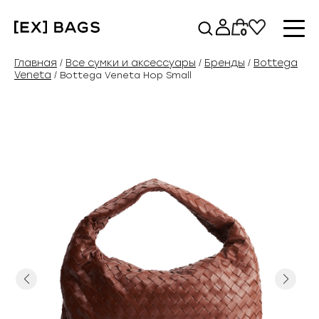
Перейти
к
0
содержимому
Главная
Все сумки и аксессуары
Бренды
Bottega
/
/
/
Veneta
/ Bottega Veneta Hop Small
Previous
Next