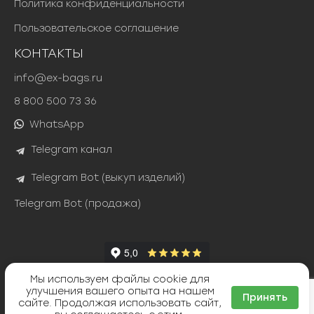
Политика конфиденциальности
Пользовательское соглашение
КОНТАКТЫ
info@ex-bags.ru
8 800 500 73 36
WhatsApp
Telegram канал
Telegram Bot (выкуп изделий)
Telegram Bot (продажа)
Мы используем файлы cookie для
Яндекс Сплит
улучшения вашего опыта на нашем
ТИНЬКОФФ РАССРОЧКА
Принять
сайте. Продолжая использовать сайт,
©
(ex)bags
2026