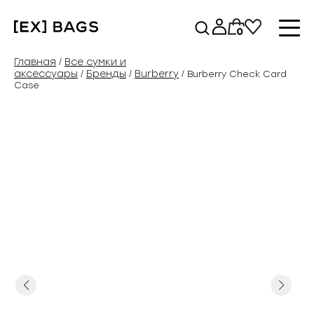
Перейти
к
0
содержимому
Главная
Все сумки и
/
аксессуары
Бренды
Burberry
/
/
/ Burberry Check Card
Case
Previous
Next