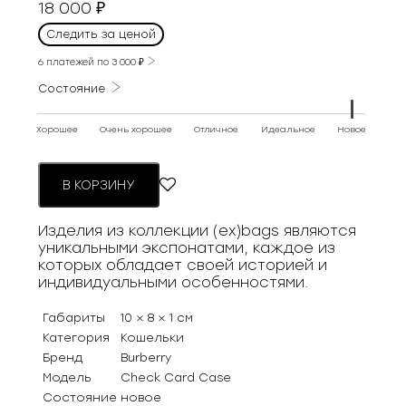
18 000
₽
Следить за ценой
6 платежей по
3 000
₽
Состояние
Хорошее
Очень хорошее
Отличное
Идеальное
Новое
В КОРЗИНУ
Изделия из коллекции (ex)bags являются
уникальными экспонатами, каждое из
которых обладает своей историей и
индивидуальными особенностями.
Габариты
10 × 8 × 1 см
Категория
Кошельки
Бренд
Burberry
Модель
Check Card Case
Состояние
новое