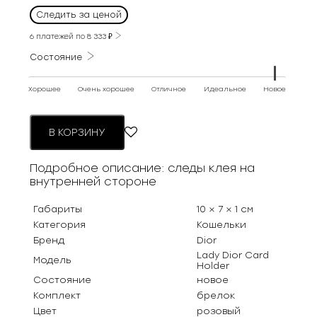
цена
цена:
Следить за ценой
составляла
50
69
6 платежей по
8 333
₽
000 ₽.
000 ₽.
Состояние
Хорошее
Очень хорошее
Отличное
Идеальное
Новое
В КОРЗИНУ
Подробное описание: следы клея на
внутренней стороне
Габариты
10 × 7 × 1 см
Категория
Кошельки
Бренд
Dior
Lady Dior Card
Модель
Holder
Состояние
новое
Комплект
брелок
Цвет
розовый