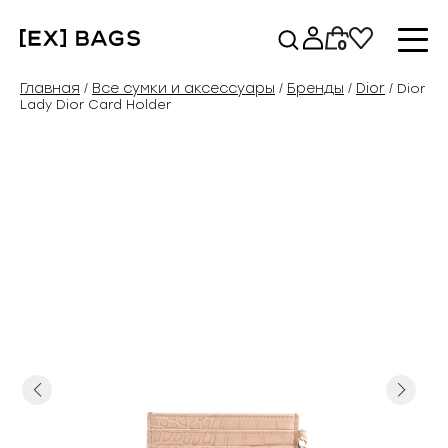
Перейти
к
0
содержимому
Главная
Все сумки и аксессуары
Бренды
Dior
/
/
/
/ Dior
Lady Dior Card Holder
Previous
Next