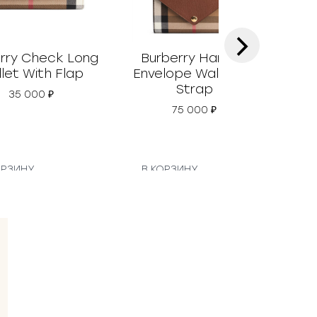
›
rry Check Long
Burberry Hannah
Bur
let With Flap
Envelope Wallet on
Strap
35 000
₽
75 000
₽
ОРЗИНУ
В КОРЗИНУ
В