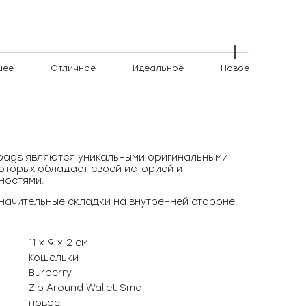
шее
Отличное
Идеальное
Новое
)bags являются уникальными оригинальными
оторых обладает своей историей и
ностями.
начительные складки на внутренней стороне.
11 × 9 × 2 см
Кошельки
Burberry
Zip Around Wallet Small
новое