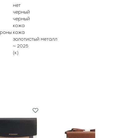
нет
черный
черный
кожа
ороны
кожа
золотистый металл
~ 2025
(к)