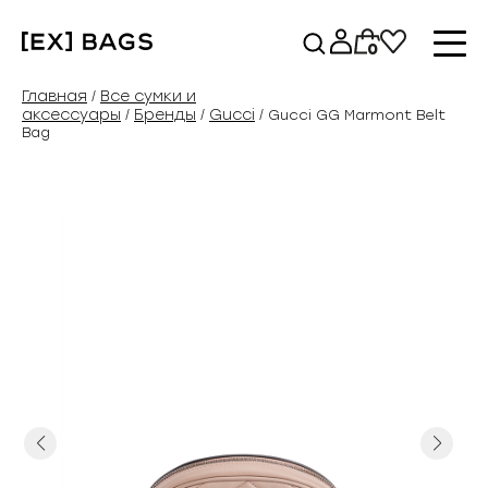
Перейти
к
0
содержимому
Главная
Все сумки и
/
аксессуары
Бренды
Gucci
/
/
/ Gucci GG Marmont Belt
Bag
Previous
Next