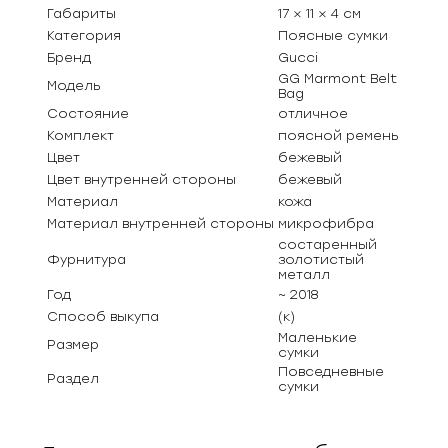
Габариты
17 × 11 × 4 см
Категория
Поясные сумки
Бренд
Gucci
GG Marmont Belt
Модель
Bag
Состояние
отличное
Комплект
поясной ремень
Цвет
бежевый
Цвет внутренней стороны
бежевый
Материал
кожа
Материал внутренней стороны
микрофибра
состаренный
Фурнитура
золотистый
металл
Год
~ 2018
Способ выкупа
(к)
Маленькие
Размер
сумки
Повседневные
Раздел
сумки