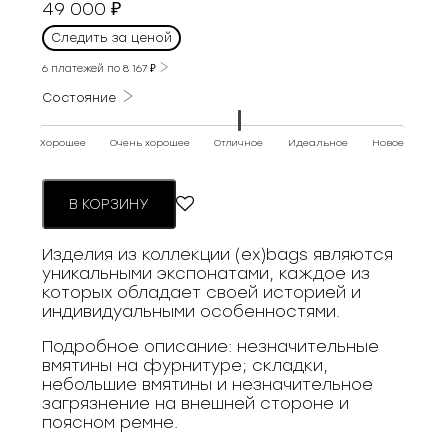
49 000
₽
Следить за ценой
6 платежей по
8 167
₽
Состояние
Хорошее
Очень хорошее
Отличное
Идеальное
Новое
В КОРЗИНУ
Изделия из коллекции (ex)bags являются
уникальными экспонатами, каждое из
которых обладает своей историей и
индивидуальными особенностями.
Подробное описание: незначительные
вмятины на фурнитуре; складки,
небольшие вмятины и незначительное
загрязнение на внешней стороне и
поясном ремне.