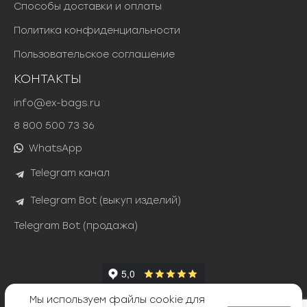
Способы доставки и оплаты
Политика конфиденциальности
Пользовательское соглашение
КОНТАКТЫ
info@ex-bags.ru
8 800 500 73 36
WhatsApp
Telegram канал
Telegram Bot (выкуп изделий)
Telegram Bot (продажа)
Мы используем файлы cookie для
Яндекс Сплит