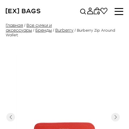
Перейти
к
0
содержимому
Главная
Все сумки и
/
аксессуары
Бренды
Burberry
/
/
/ Burberry Zip Around
Wallet
Previous
Next