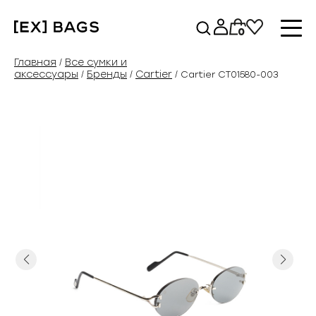
Перейти
к
0
содержимому
Главная
Все сумки и
/
аксессуары
Бренды
Cartier
/
/
/ Cartier CT01580-003
Previous
Next