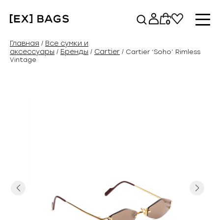
Перейти
к
0
содержимому
Главная
Все сумки и
/
аксессуары
Бренды
Cartier
/
/
/ Cartier ‘Soho’ Rimless
Vintage
Previous
Next