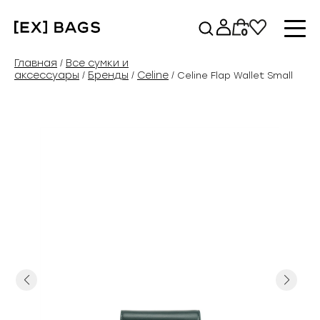
Перейти
к
0
содержимому
Главная
Все сумки и
/
аксессуары
Бренды
Celine
/
/
/ Celine Flap Wallet Small
Previous
Next