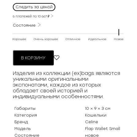
Следить за ценой
6 платежей по
10 667
₽
Состояние
Хорошее
Очень хорошее
Отличное
Идеальное
Новое
В КОРЗИНУ
Изделия из коллекции (ex)bags являются
уникальными оригинальными
экспонатами, каждое из которых
обладает своей историей и
индивидуальными особенностями.
Габариты
10 × 9 × 3 см
Категория
Кошельки
Бренд
Celine
Модель
Flap Wallet Small
Состояние
новое