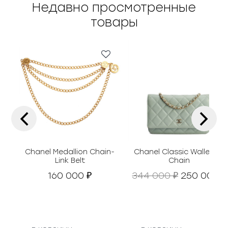
Недавно просмотренные
товары
‹
›
Chanel Medallion Chain-
Chanel Classic Wallet on
Link Belt
Chain
П
160 000
344 000
250 000
₽
₽
₽
е
р
в
о