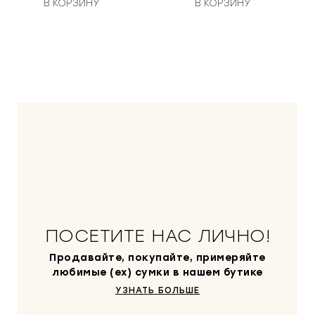
н
В КОРЗИНУ
В КОРЗИНУ
а
ч
а
л
ь
н
а
я
ц
е
н
а
с
о
ПОСЕТИТЕ НАС ЛИЧНО!
с
т
Продавайте, покупайте, примеряйте
а
любимые (ex) сумки в нашем бутике
в
УЗНАТЬ БОЛЬШЕ
л
я