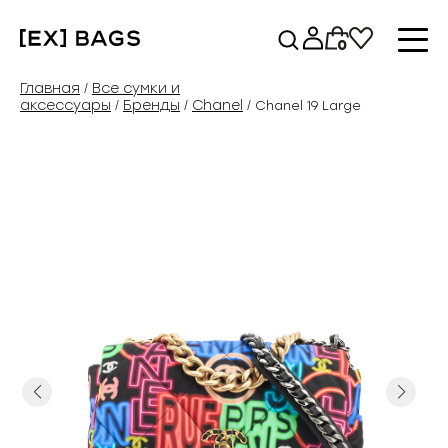
Перейти
к
0
содержимому
Главная
Все сумки и
/
аксессуары
Бренды
Chanel
/
/
/ Chanel 19 Large
Previous
Next