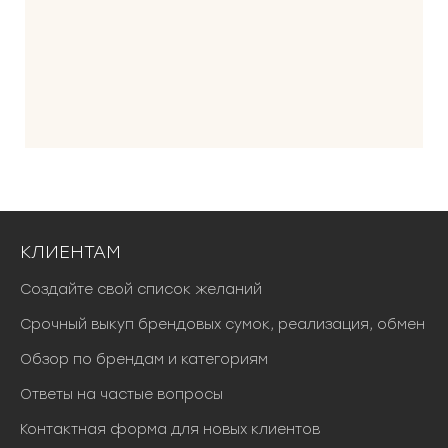
л
а
3
4
4
0
0
0
₽
.
КЛИЕНТАМ
Создайте свой список желаний
Срочный выкуп брендовых сумок, реализация, обмен
Обзор по брендам и категориям
Ответы на частые вопросы
Контактная форма для новых клиентов