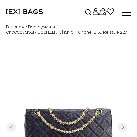
Перейти
к
0
содержимому
Главная
Все сумки и
/
аксессуары
Бренды
Chanel
/
/
/ Chanel 2.55 Reissue 227
Previous
Next