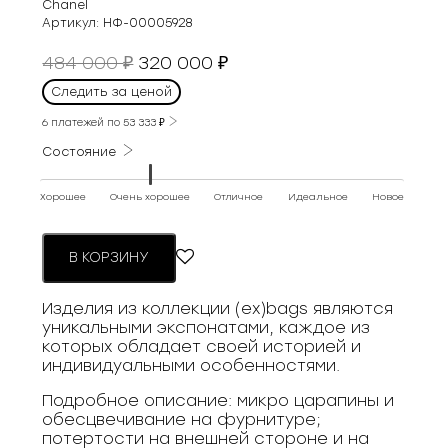
Chanel
Артикул:
НФ-00005928
Первоначальная
Текущая
484 000
320 000
₽
₽
цена
цена:
Следить за ценой
составляла
320
484
6 платежей по
53 333
₽
000 ₽.
000 ₽.
Состояние
Хорошее
Очень хорошее
Отличное
Идеальное
Новое
В КОРЗИНУ
Изделия из коллекции (ex)bags являются
уникальными экспонатами, каждое из
которых обладает своей историей и
индивидуальными особенностями.
Подробное описание: микро царапины и
обесцвечивание на фурнитуре;
потертости на внешней стороне и на