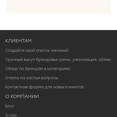
0
0
0
₽
.
КЛИЕНТАМ
Создайте свой список желаний
Срочный выкуп брендовых сумок, реализация, обмен
Обзор по брендам и категориям
Ответы на частые вопросы
Контактная форма для новых клиентов
О КОМПАНИИ
Блог
О нас