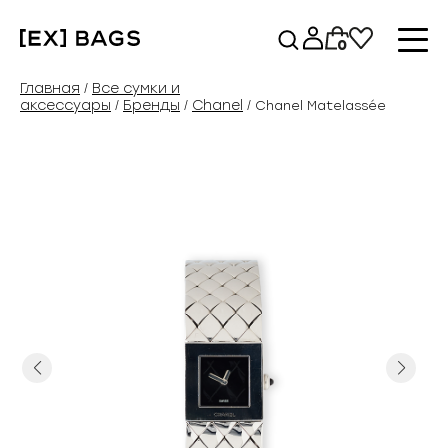
Перейти
к
0
содержимому
Главная
Все сумки и
/
аксессуары
Бренды
Chanel
/
/
/ Chanel Matelassée
Previous
Next