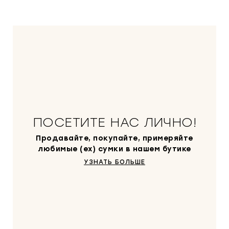
ь
а
н
:
а
4
я
0
ц
0
е
0
н
0
а
с
₽
о
.
ПОСЕТИТЕ НАС ЛИЧНО!
с
т
Продавайте, покупайте, примеряйте
а
любимые (ex) сумки в нашем бутике
в
УЗНАТЬ БОЛЬШЕ
л
я
л
а
6
0