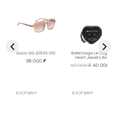
‹
›
Gucci GG 2052S 010
Balenciaga Le Cagole
Heart Jewelry Box
38 000
₽
П
Т
60 000
40 000
₽
₽
е
е
р
к
в
у
о
н
а
В КОРЗИНУ
В КОРЗИНУ
а
я
ч
ц
а
е
л
н