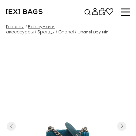
Перейти
к
0
содержимому
Главная
Все сумки и
/
аксессуары
Бренды
Chanel
/
/
/ Chanel Boy Mini
Previous
Next