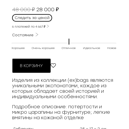
Первоначальная
Текущая
48 000
28 000
₽
₽
цена
цена:
Следить за ценой
составляла
28
48
6 платежей по
4 667
₽
000 ₽.
000 ₽.
Состояние
Хорошее
Очень хорошее
Отличное
Идеальное
Новое
В КОРЗИНУ
Изделия из коллекции (ex)bags являются
уникальными экспонатами, каждое из
которых обладает своей историей и
индивидуальными особенностями.
Подробное описание: потертости и
микро царапины на фурнитуре; легкие
вмятины на кожаной отделке
Габариты
25 × 17 × 2 см