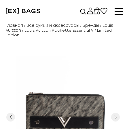
Перейти
к
0
содержимому
Главная
Все сумки и аксессуары
Бренды
Louis
/
/
/
Vuitton
/ Louis Vuitton Pochette Essential V / Limited
Edition
Previous
Next