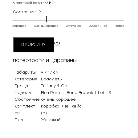
6 платежей по
53 333
₽
Состояние
Хорошее
Очень хорошее
Отличное
Идеальное
Новое
В КОРЗИНУ
потертости и царапины
Габариты
9 × 17 см
Категория
Браслеты
Бренд
Tiffany & Co
Модель
Elsa Peretti Bone Bracelet Left S
Состояние
очень хорошее
Комплект
коробка, чек, кейс
св
(а)
Пол
Женский