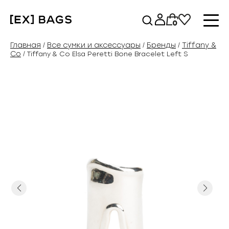
Перейти
к
0
содержимому
Главная
Все сумки и аксессуары
Бренды
Tiffany &
/
/
/
Co
/ Tiffany & Co Elsa Peretti Bone Bracelet Left S
Previous
Next