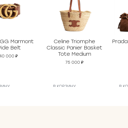
 GG Marmont
Celine Triomphe
Prada
ide Belt
Classic Panier Basket
Tote Medium
40 000
₽
75 000
₽
ЗИНУ
В КОРЗИНУ
В К