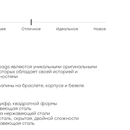
шее
Отличное
Идеальное
Новое
)bags являются уникальными оригинальными
оторых обладает своей историей и
ностями.
апины на браслете, корпусе и безеле.
 цифр, квадратной формы
авеющая сталь
 из нержавеющей стали
таль; скрытая, двойной сложности
жавеющая сталь