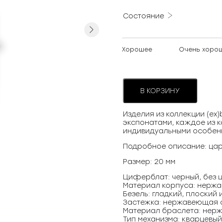
Состояние
Next
Хорошее
Очень хоро
В КОРЗИНУ
Изделия из коллекции (ex
экспонатами, каждое из к
индивидуальными особен
Подробное описание: цар
Размер: 20 мм
Циферблат: черный, без
Материал корпуса: нерж
Безель: гладкий, плоский
Застежка: нержавеющая с
Материал браслета: нер
Тип механизма: кварцевый