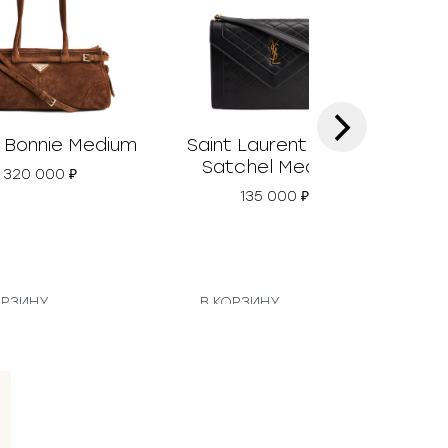
›
 Bonnie Medium
Saint Laurent Gaby
Gu
Satchel Medium
320 000
₽
135 000
₽
ОРЗИНУ
В КОРЗИНУ
В