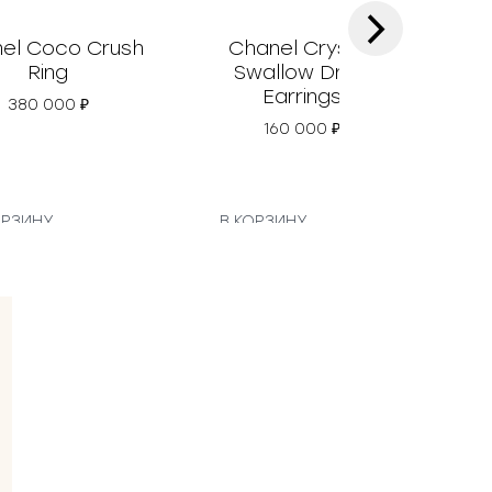
›
el Coco Crush
Chanel Crystal
Ch
Ring
Swallow Drop
Earrings
380 000
₽
160 000
₽
ОРЗИНУ
В КОРЗИНУ
В