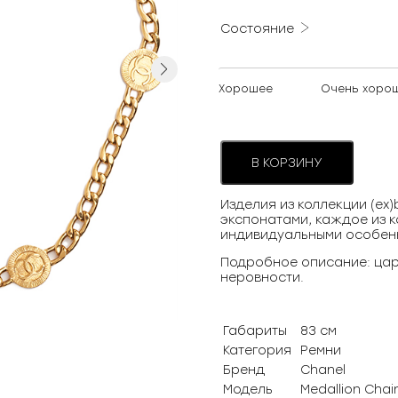
Состояние
Next
Хорошее
Очень хоро
В КОРЗИНУ
Изделия из коллекции (ex
экспонатами, каждое из к
индивидуальными особен
Подробное описание: цар
неровности.
Габариты
83 см
Категория
Ремни
Бренд
Chanel
Модель
Medallion Chain