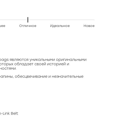
шее
Отличное
Идеальное
Новое
)bags являются уникальными оригинальными
оторых обладает своей историей и
ностями.
апины, обесцвечивание и незначительные
-Link Belt