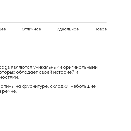
шее
Отличное
Идеальное
Новое
)bags являются уникальными оригинальными
оторых обладает своей историей и
ностями.
апины на фурнитуре; складки, небольшие
 ремне.