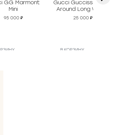
i GG Marmont
Gucci Guccissima Zip
Gu
Mini
Around Long Wallet
Cl
95 000
₽
25 000
₽
ОРЗИНУ
В КОРЗИНУ
В