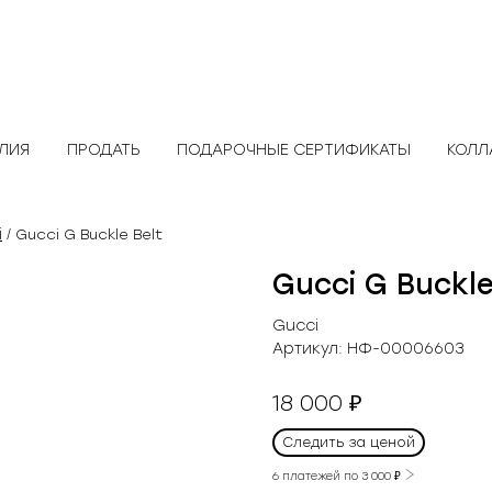
ЕЛИЯ
ПРОДАТЬ
ПОДАРОЧНЫЕ СЕРТИФИКАТЫ
КОЛЛ
i
/ Gucci G Buckle Belt
Gucci G Buckle
Gucci
Артикул:
НФ-00006603
18 000
₽
Следить за ценой
6 платежей по
3 000
₽