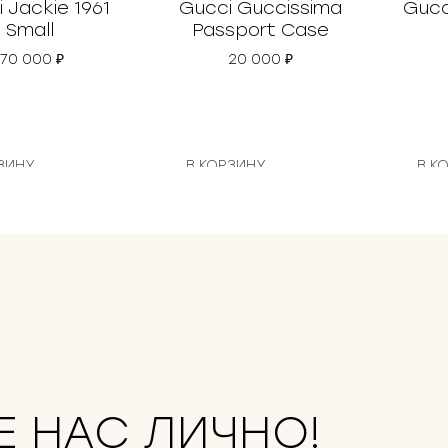
 Jackie 1961
Gucci Guccissima
Gucc
Small
Passport Case
170 000
₽
20 000
₽
ЗИНУ
В КОРЗИНУ
В К
Е НАС ЛИЧНО!