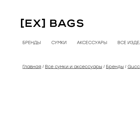
Перейти
к
содержимому
БРЕНДЫ
СУМКИ
АКСЕССУАРЫ
ВСЕ ИЗД
Главная
Все сумки и аксессуары
Бренды
Gucc
/
/
/