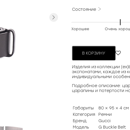
Состояние
Next
Хорошее
Очень хоро
В КОРЗИНУ
Изделия из коллекции (ex
экспонатами, каждое из к
индивидуальными особен
Подробное описание: цар
царапины и потертости на
Габариты
80 × 95 × 4 см
Категория
Ремни
Бренд
Gucci
Модель
G Buckle Belt