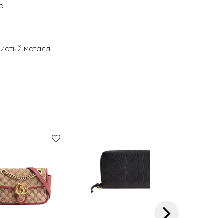
е
тистый металл
›