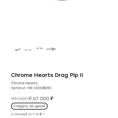
Chrome Hearts Drag Pip II
Chrome Hearts
Артикул:
НФ-00008250
Первоначальная
Текущая
95 000
67 000
₽
₽
цена
цена:
Следить за ценой
составляла
67
95
6 платежей по
11 167
₽
000 ₽.