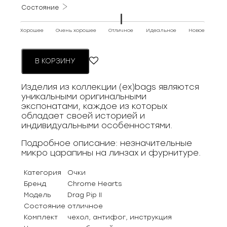
000 ₽.
Состояние
Хорошее
Очень хорошее
Отличное
Идеальное
Новое
В КОРЗИНУ
Изделия из коллекции (ex)bags являются
уникальными оригинальными
экспонатами, каждое из которых
обладает своей историей и
индивидуальными особенностями.
Подробное описание: незначительные
микро царапины на линзах и фурнитуре.
Категория
Очки
Бренд
Chrome Hearts
Модель
Drag Pip II
Состояние
отличное
Комплект
чехол, антифог, инструкция