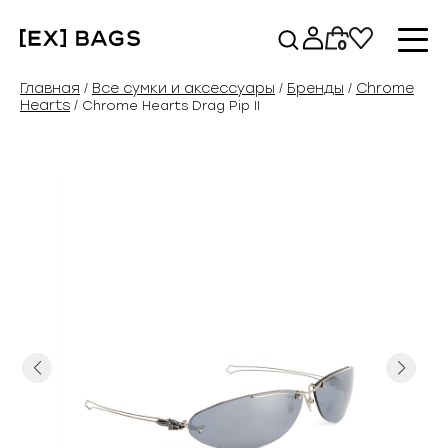
Перейти
к
0
содержимому
Главная
Все сумки и аксессуары
Бренды
Chrome
/
/
/
Hearts
/ Chrome Hearts Drag Pip II
Previous
Next