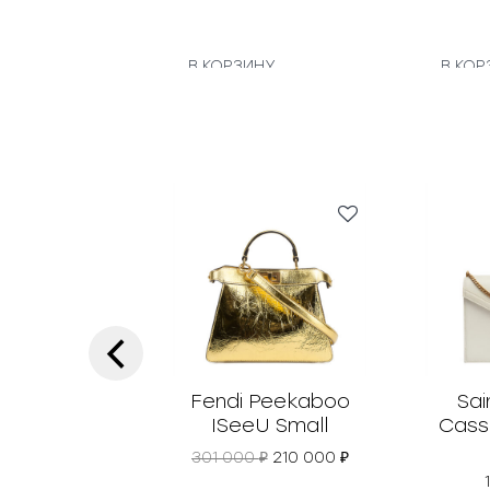
В КОРЗИНУ
В КОР
‹
Fendi Peekaboo
Sai
ISeeU Small
Cass
П
Т
301 000
₽
210 000
₽
е
е