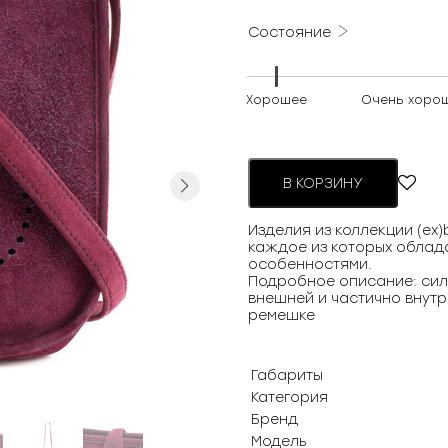
000 ₽.
Состояние
Хорошее
Очень хоро
Next
В КОРЗИНУ
Изделия из коллекции (ex
каждое из которых облад
особенностями.
Подробное описание: cил
внешней и частично внут
ремешке
Габариты
Категория
Бренд
Модель