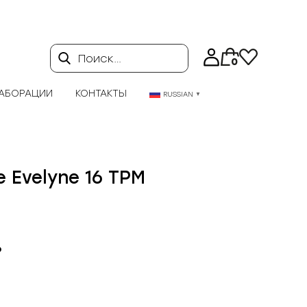
Поиск…
0
АБОРАЦИИ
КОНТАКТЫ
RUSSIAN
▼
 Evelyne 16 TPM
ачальная
Текущая
₽
цена:
яла
180
000 ₽.