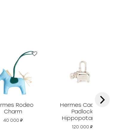
›
rmes Rodeo
Hermes Cadena
Her
Charm
Padlock
Hippopotamus
40 000
₽
120 000
₽