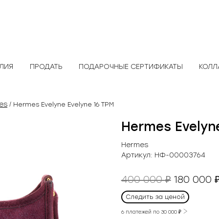
ЕЛИЯ
ПРОДАТЬ
ПОДАРОЧНЫЕ СЕРТИФИКАТЫ
КОЛЛ
es
/ Hermes Evelyne Evelyne 16 TPM
Hermes Evelyne
Hermes
Артикул:
НФ-00003764
Первон
400 000
180 000
₽
цена
Следить за ценой
составл
400
6 платежей по
30 000
₽