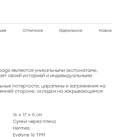
шее
Отличное
Идеальное
Новое
)bags являются уникальными экспонатами,
ает своей историей и индивидуальными
ьные потертости, царапины и загрязнения на
ренней стороне; складки на закрывающемся
16 × 17 × 5 см
Сумки через плечо
Hermes
Evelyne 16 TPM