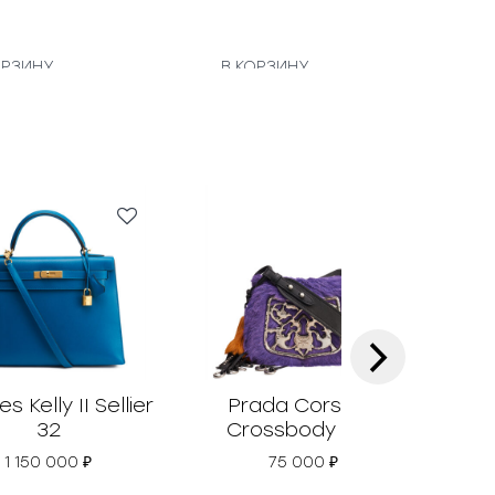
ОРЗИНУ
В КОРЗИНУ
В
›
 Kelly II Sellier
Prada Corsaire
32
Crossbody Bag
1 150 000
₽
75 000
₽