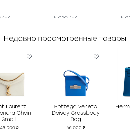
ЗИНУ
В КОРЗИНУ
В К
Недавно просмотренные товары
nt Laurent
Bottega Veneta
Hermes
andra Chain
Daisey Crossbody
Small
Bag
145 000
₽
65 000
₽