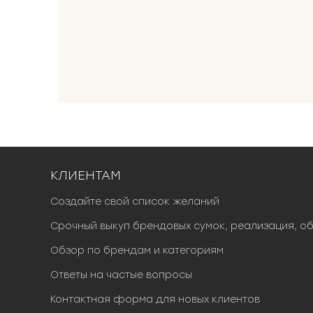
0
1
0
0
0
₽
.
КЛИЕНТАМ
Создайте свой список желаний
Срочный выкуп брендовых сумок, реализация, о
Обзор по брендам и категориям
Ответы на частые вопросы
Контактная форма для новых клиентов