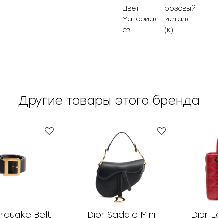
Цвет
розовый
Материал
металл
св
(к)
Другие товары этого бренда
orquake Belt
Dior Saddle Mini
Dior L