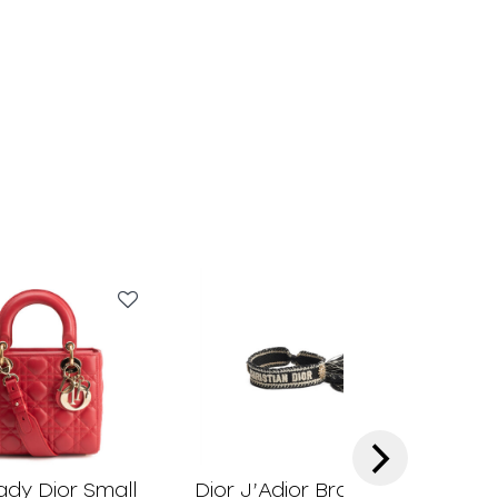
›
ady Dior Small
Dior J’Adior Bracelet
Dio