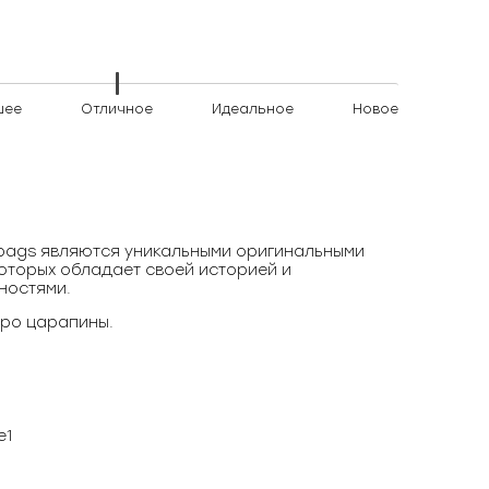
шее
Отличное
Идеальное
Новое
)bags являются уникальными оригинальными
оторых обладает своей историей и
ностями.
ро царапины.
e1