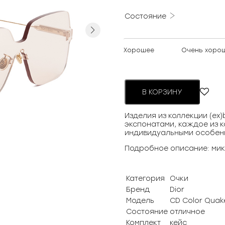
Состояние
Next
Хорошее
Очень хоро
В КОРЗИНУ
Изделия из коллекции (ex
экспонатами, каждое из к
индивидуальными особен
Подробное описание: мик
Категория
Очки
Бренд
Dior
Модель
CD Color Quak
Состояние
отличное
Комплект
кейс