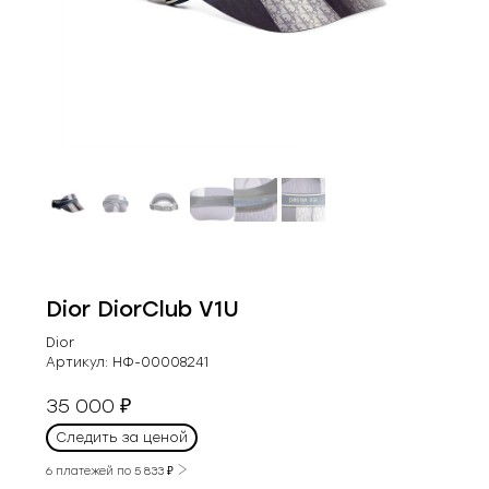
Dior DiorClub V1U
Dior
Артикул:
НФ-00008241
35 000
₽
Следить за ценой
6 платежей по
5 833
₽