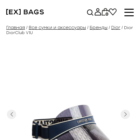
Перейти
к
0
содержимому
Главная
Все сумки и аксессуары
Бренды
Dior
/
/
/
/ Dior
DiorClub V1U
Previous
Next