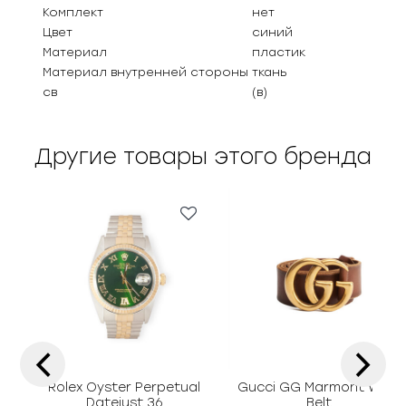
Комплект
нет
Цвет
синий
Материал
пластик
Материал внутренней стороны
ткань
св
(в)
Другие товары этого бренда
‹
›
Rolex Oyster Perpetual
Gucci GG Marmont Wide
Datejust 36
Belt