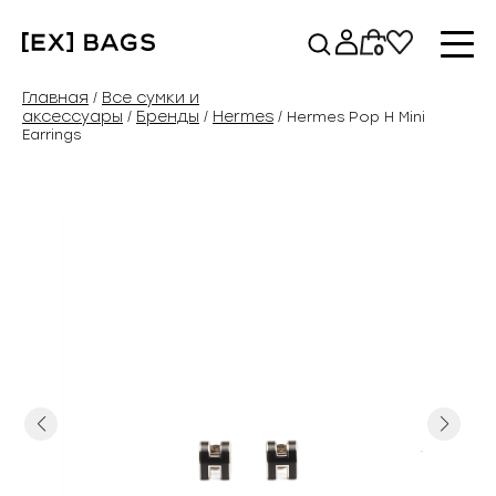
Перейти
к
0
содержимому
Главная
Все сумки и
/
аксессуары
Бренды
Hermes
/
/
/ Hermes Pop H Mini
Earrings
Previous
Next