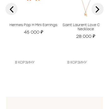
а
‹
›
с
₽
о
.
с
т
Hermes Pop H Mini Earrings
Saint Laurent Love Charm
а
Necklace
45 000
в
₽
28 000
₽
л
я
л
а
6
В КОРЗИНУ
В КОРЗИНУ
0
0
0
0
₽
.