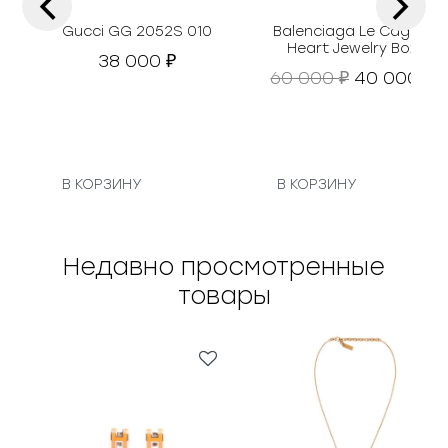
‹
›
Gucci GG 2052S 010
Balenciaga Le Cagole
Heart Jewelry Box
38 000
₽
П
Т
60 000
40 000
₽
₽
е
е
р
к
в
у
о
н
а
В КОРЗИНУ
В КОРЗИНУ
а
я
ч
ц
а
е
Недавно просмотренные
л
н
товары
ь
а
н
:
а
4
я
0
ц
0
е
0
н
0