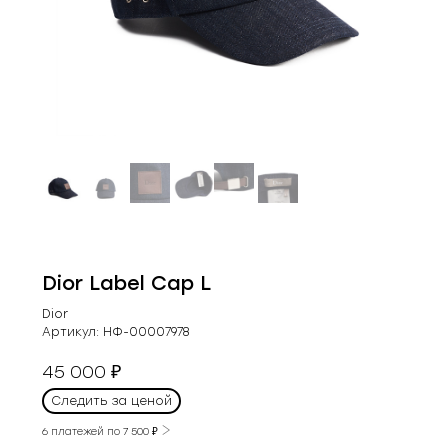
Dior Label Cap L
Dior
Артикул:
НФ-00007978
45 000
₽
Следить за ценой
6 платежей по
7 500
₽