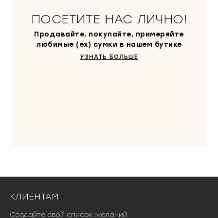
о
.
ПОСЕТИТЕ НАС ЛИЧНО!
с
т
Продавайте, покупайте, примеряйте
а
любимые (ex) сумки в нашем бутике
в
УЗНАТЬ БОЛЬШЕ
л
я
л
а
6
0
0
0
0
₽
.
КЛИЕНТАМ
Создайте свой список желаний