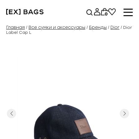
Перейти
к
0
содержимому
Главная
Все сумки и аксессуары
Бренды
Dior
/
/
/
/ Dior
Label Cap L
Previous
Next