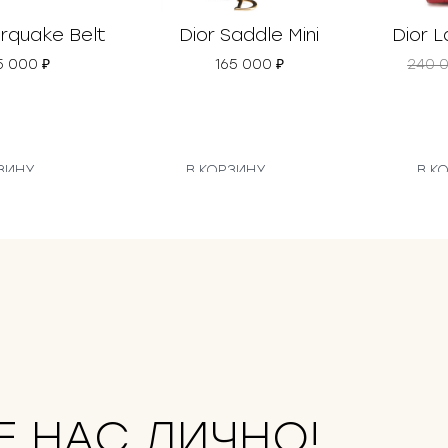
orquake Belt
Dior Saddle Mini
Dior L
5 000
₽
165 000
₽
240 
ЗИНУ
В КОРЗИНУ
В К
Е НАС ЛИЧНО!