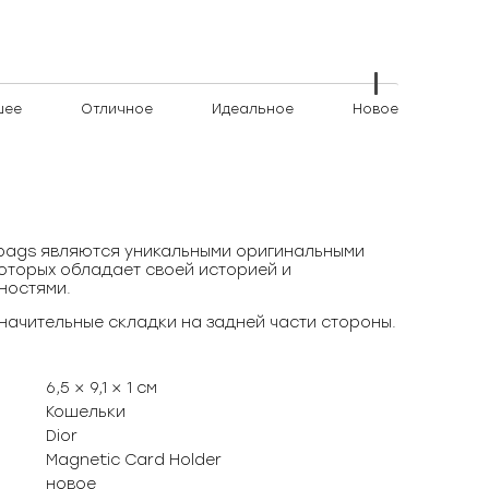
шее
Отличное
Идеальное
Новое
)bags являются уникальными оригинальными
оторых обладает своей историей и
ностями.
начительные складки на задней части стороны.
6,5 × 9,1 × 1 см
Кошельки
Dior
Magnetic Card Holder
новое