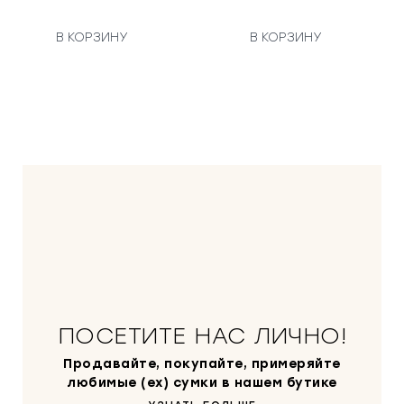
о
н
а
В КОРЗИНУ
В КОРЗИНУ
а
я
ч
ц
а
е
л
н
ь
а
н
:
а
4
я
0
ц
0
е
0
н
0
а
с
₽
о
.
ПОСЕТИТЕ НАС ЛИЧНО!
с
т
Продавайте, покупайте, примеряйте
а
любимые (ex) сумки в нашем бутике
в