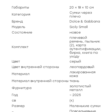
Габариты
20 × 18 × 10 см
Сумки через
Категория
плечо
Бренд
Dolce & Gabbana
Модель
Sicily Small
Состояние
новое
плечевой
ремень, пыльник
(2), карта
Комплект
аутентификации,
бирка, книга по
уходу
Цвет
серый
Цвет внутренней стороны
леопардовый
лакированная
Материал
кожа
Материал внутренней стороны
ткань
золотистый
Фурнитура
металл
Год
~ 2025
св
(к)
Размер
Маленькие сумки
Повседневные