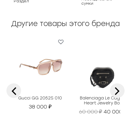
Раздел
сумки
Другие товары этого бренда
‹
›
Gucci GG 2052S 010
Balenciaga Le Cagole
Heart Jewelry Box
38 000
₽
П
Т
60 000
40 000
₽
₽
е
е
р
к
в
у