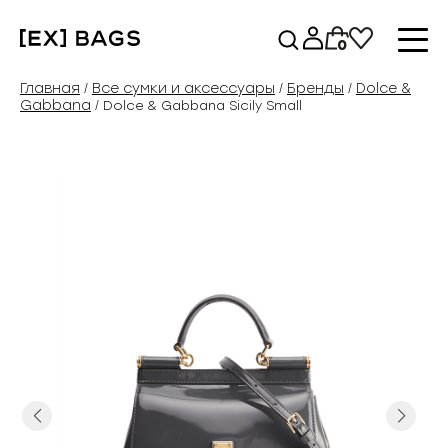
Перейти
к
0
содержимому
Главная
Все сумки и аксессуары
Бренды
Dolce &
/
/
/
Gabbana
/ Dolce & Gabbana Sicily Small
Previous
Next