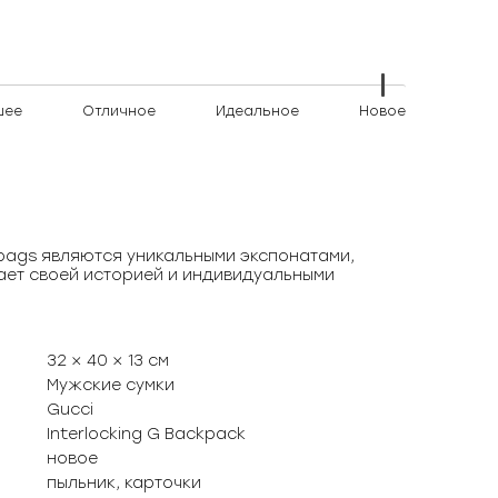
шее
Отличное
Идеальное
Новое
)bags являются уникальными экспонатами,
ает своей историей и индивидуальными
32 × 40 × 13 см
Мужские сумки
Gucci
Interlocking G Backpack
новое
пыльник, карточки