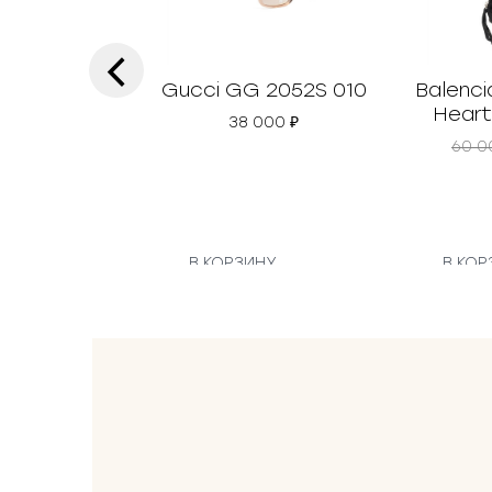
‹
Gucci GG 2052S 010
Balenci
Heart
38 000
₽
60 
В КОРЗИНУ
В КОР