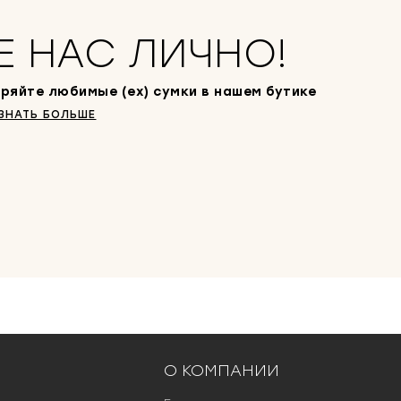
о
.
с
т
Е НАС ЛИЧНО!
а
в
л
ряйте любимые (ex) сумки в нашем бутике
я
л
ЗНАТЬ БОЛЬШЕ
а
6
0
0
0
0
₽
.
О КОМПАНИИ