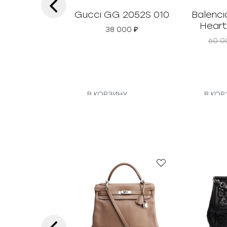
‹
Gucci GG 2052S 010
Balenci
Heart
38 000
₽
60 
В КОРЗИНУ
В КОР
‹