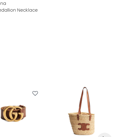
ana
edallion Necklace