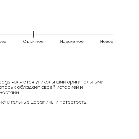
шее
Отличное
Идеальное
Новое
)bags являются уникальными оригинальными
оторых обладает своей историей и
ностями.
начительные царапины и потертость.