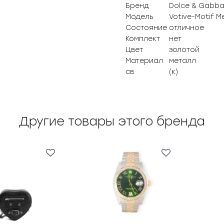
Бренд
Dolce & Gabb
Модель
Votive-Motif M
Состояние
отличное
Комплект
нет
Цвет
золотой
Материал
металл
св
(к)
Другие товары этого бренда