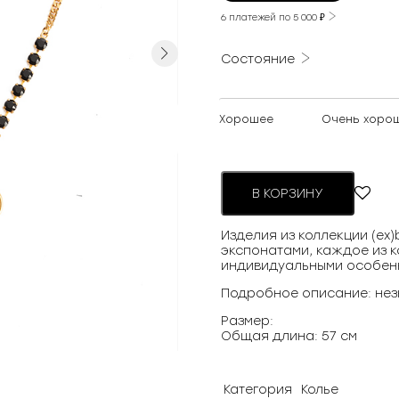
6 платежей по
5 000
₽
Next
Состояние
Хорошее
Очень хоро
В КОРЗИНУ
Изделия из коллекции (ex
экспонатами, каждое из к
индивидуальными особен
Подробное описание: нез
Размер:
Общая длина: 57 см
Категория
Колье