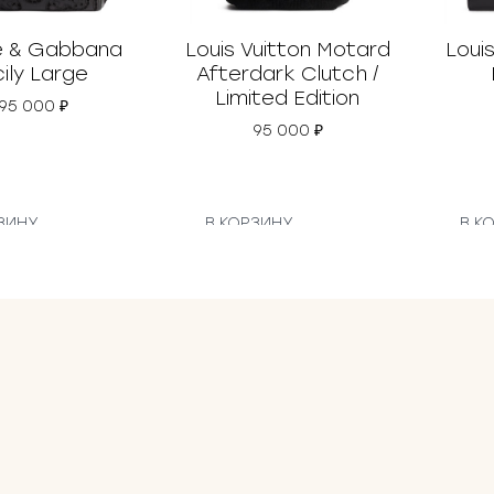
а
в
л
e & Gabbana
Louis Vuitton Motard
Louis
я
cily Large
Afterdark Clutch /
л
Limited Edition
а
95 000
₽
6
95 000
₽
0
0
0
0
ЗИНУ
В КОРЗИНУ
В К
₽
.