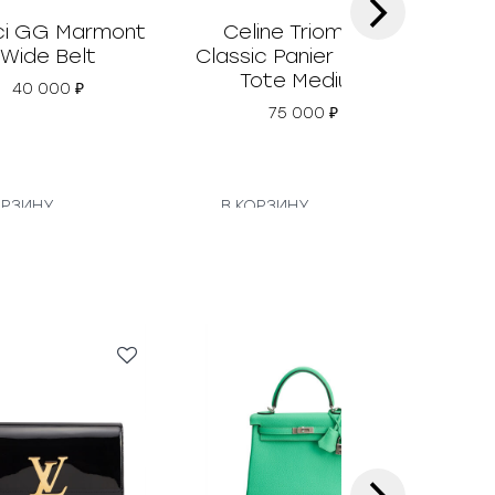
›
i GG Marmont
Celine Triomphe
Prad
Wide Belt
Classic Panier Basket
Tote Medium
40 000
₽
75 000
₽
ОРЗИНУ
В КОРЗИНУ
В
›