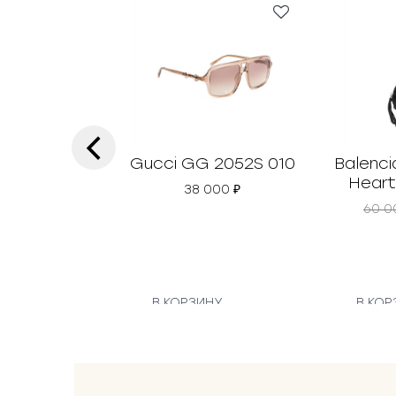
‹
Gucci GG 2052S 010
Balenci
Heart
38 000
₽
60 
В КОРЗИНУ
В КОР