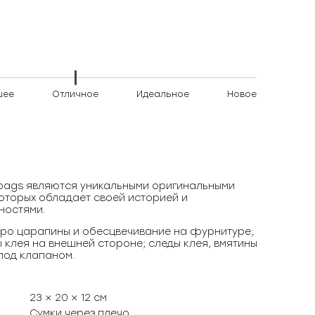
шее
Отличное
Идеальное
Новое
)bags являются уникальными оригинальными
оторых обладает своей историей и
ностями.
ро царапины и обесцвечивание на фурнитуре;
ы клея на внешней стороне; следы клея, вмятины
под клапаном.
23 × 20 × 12 см
Сумки через плечо