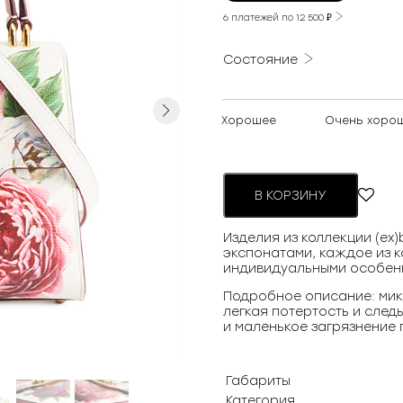
6 платежей по
12 500
₽
Состояние
Next
Хорошее
Очень хоро
В КОРЗИНУ
Изделия из коллекции (ex
экспонатами, каждое из к
индивидуальными особен
Подробное описание: мик
легкая потертость и след
и маленькое загрязнение 
Габариты
Категория