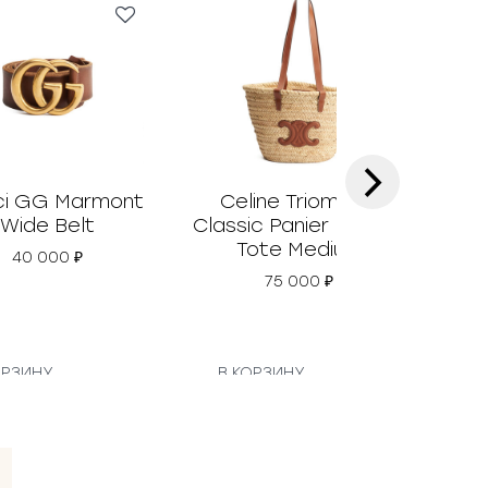
›
i GG Marmont
Celine Triomphe
Prad
Wide Belt
Classic Panier Basket
Tote Medium
40 000
₽
75 000
₽
ОРЗИНУ
В КОРЗИНУ
В